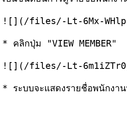
![](/files/-Lt-6Mx-WHlp
* คลิกปุ่ม "VIEW MEMBER"

![](/files/-Lt-6m1iZTr0