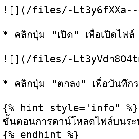
![](/files/-Lt3y6fXXa--
* คลิกปุ่ม "เปิด" เพื่อเปิดไฟล์

![](/files/-Lt3yVdn8O4t
* คลิกปุ่ม "ตกลง" เพื่อบันทึก
{% hint style="info" %}

ขั้นตอนการดาน์โหลดไฟล์บนระบ