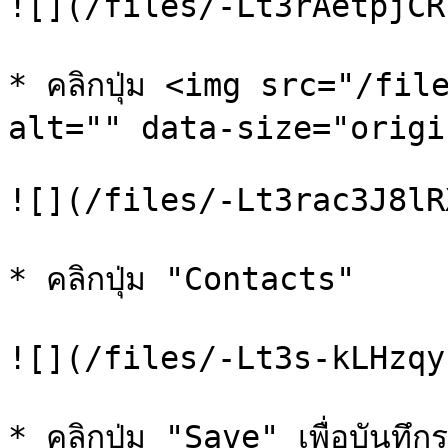
![](/files/-Lt3rAetpjCR
* คลิกปุ่ม <img src="/fil
alt="" data-size="origi
![](/files/-Lt3rac3J8lR
* คลิกปุ่ม "Contacts"

![](/files/-Lt3s-kLHzqy