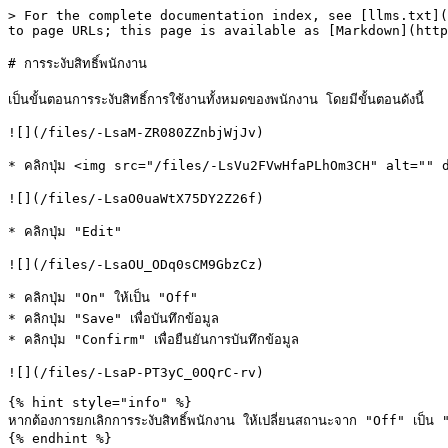
> For the complete documentation index, see [llms.txt](
to page URLs; this page is available as [Markdown](http
# การระงับสิทธิ์พนักงาน

เป็นขั้นตอนการระงับสิทธิ์การใช้งานทั้งหมดของพนักงาน โดยมีขั้นตอนดังนี้

![](/files/-LsaM-ZR080ZZnbjWjJv)

* คลิกปุ่ม <img src="/files/-LsVu2FVwHfaPLhOm3CH" alt="" 
![](/files/-LsaO0uaWtX75DY2Z26f)

* คลิกปุ่ม "Edit"

![](/files/-LsaOU_ODq0sCM9GbzCz)

* คลิกปุ่ม "On" ให้เป็น "Off"

* คลิกปุ่ม "Save" เพื่อบันทึกข้อมูล

* คลิกปุ่ม "Confirm" เพื่อยืนยันการบันทึกข้อมูล

![](/files/-LsaP-PT3yC_0OQrC-rv)

{% hint style="info" %}

หากต้องการยกเลิกการระงับสิทธิ์พนักงาน ให้เปลี่ยนสถานะจาก "Off" เป็น 