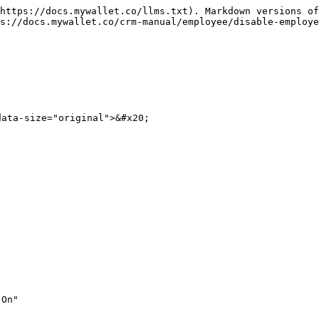
https://docs.mywallet.co/llms.txt). Markdown versions of
s://docs.mywallet.co/crm-manual/employee/disable-employe
data-size="original">&#x20;

"On"
