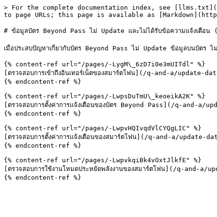
> For the complete documentation index, see [llms.txt](
to page URLs; this page is available as [Markdown](http
# ข้อมูลบัตร Beyond Pass ไม่ Update และไม่ได้รับข้อความแจ้งเตือน
เมื่อประสบปัญหาเกี่ยวกับบัตร Beyond Pass ไม่ Update ข้อมูลบนบัตร ไม่แ
{% content-ref url="/pages/-LygM\_6zD7i0e3mUITdl" %}

[ตรวจสอบการเข้าถึงอินเทอร์เน็ตของสมาร์ตโฟน](/q-and-a/update-d
{% endcontent-ref %}

{% content-ref url="/pages/-LwpsDuTmU\_keoeikA2K" %}

[ตรวจสอบการตั้งค่าการแจ้งเตือนของบัตร Beyond Pass](/q-and-a/
{% endcontent-ref %}

{% content-ref url="/pages/-LwpvHQIvqdVlCYQgLIC" %}

[ตรวจสอบการตั้งค่าการแจ้งเตือนของสมาร์ตโฟน](/q-and-a/update-
{% endcontent-ref %}

{% content-ref url="/pages/-LwpvkqiBk4vOxtJlkfE" %}

[ตรวจสอบการใช้งานโหมดประหยัดพลังงานของสมาร์ตโฟน](/q-and-a/u