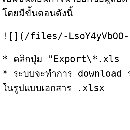
โดยมีขั้นตอนดังนี้

![](/files/-LsoY4yVbOO-
* คลิกปุ่ม "Export\*.xls

* ระบบจะทำการ download รา