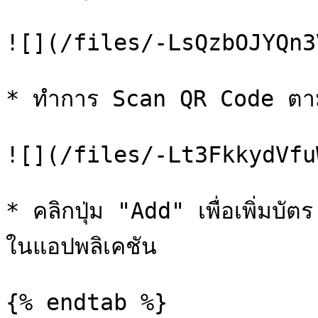
![](/files/-LsQzbOJYQn3
* ทำการ Scan QR Code ตามท
![](/files/-Lt3FkkydVfu
* คลิกปุ่ม "Add" เพื่อเพิ่ม
ในแอปพลิเคชัน

{% endtab %}
