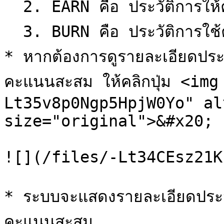
  2. EARN คือ ประวัติการให้คะแนนสะสม

  3. BURN คือ ประวัติการใช้คะแนนสะสม

* หากต้องการดูรายละเอียดปร
คะแนนสะสม ให้คลิกปุ่ม <im
Lt35v8p0Ngp5HpjW0Yo" al
size="original">&#x20;

![](/files/-Lt34CEsz21K
* ระบบจะแสดงรายละเอียดประ
คะแนนสะสม
