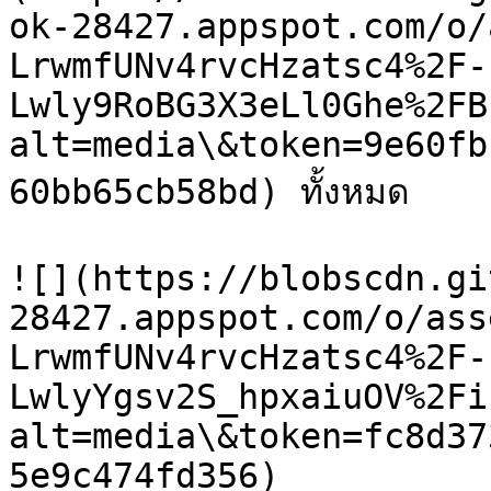
ok-28427.appspot.com/o/
LrwmfUNv4rvcHzatsc4%2F-
Lwly9RoBG3X3eLl0Ghe%2FB
alt=media\&token=9e60fb
60bb65cb58bd) ทั้งหมด

![](https://blobscdn.gi
28427.appspot.com/o/ass
LrwmfUNv4rvcHzatsc4%2F-
LwlyYgsv2S_hpxaiuOV%2Fi
alt=media\&token=fc8d37
5e9c474fd356)
