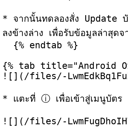
* จากนั้นทดลองสั่ง Update 
ลงข้างล่าง เพื่อรับข้อมูลล่าสุ
  {% endtab %}

{% tab title="Android O
![](/files/-LwmEdkBq1Fu
* แตะที่ ⓘ เพื่อเข้าสู่เมนูบั
![](/files/-LwmFugDhoIH