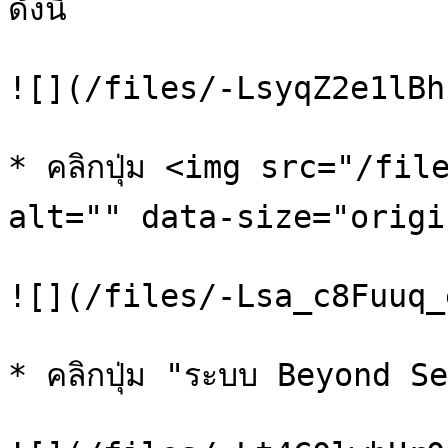
ดังนี้

![](/files/-LsyqZ2e1lBh
* คลิกปุ่ม <img src="/fil
alt="" data-size="original"
![](/files/-Lsa_c8Fuuq_
* คลิกปุ่ม "ระบบ Beyond S