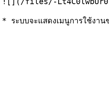
![](/files/-Lt4C0lwbUr0