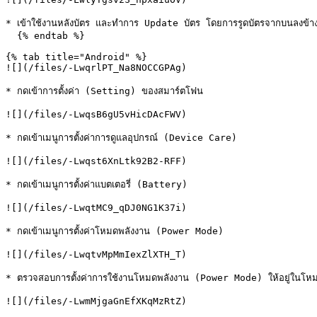
* เข้าใช้งานหลังบัตร และทำการ Update บัตร โดยการรูดบัตรจากบนลงข้างล่
  {% endtab %}

{% tab title="Android" %}

![](/files/-LwqrlPT_Na8NOCCGPAg)

* กดเข้าการตั้งค่า (Setting) ของสมาร์ตโฟน

![](/files/-LwqsB6gU5vHicDAcFWV)

* กดเข้าเมนูการตั้งค่าการดูแลอุปกรณ์ (Device Care)

![](/files/-Lwqst6XnLtk92B2-RFF)

* กดเข้าเมนูการตั้งค่าแบตเตอรี่ (Battery)

![](/files/-LwqtMC9_qDJ0NG1K37i)

* กดเข้าเมนูการตั้งค่าโหมดพลังงาน (Power Mode)

![](/files/-LwqtvMpMmIexZlXTH_T)

* ตรวจสอบการตั้งค่าการใช้งานโหมดพลังงาน (Power Mode) ให้อยู่ในโหมดปร
![](/files/-LwmMjgaGnEfXKqMzRtZ)
