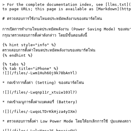
> For the complete documentation index, see [llms.txt](
to page URLs; this page is available as [Markdown](http
# ตรวจสอบการใช้งานโหมดประหยัดพลังงานของสมาร์ตโฟน

การเปิดการทำงานโหมดประหยัดพลังงาน (Power Saving Mode) ของสมาร์ตโฟน
กรุณาตรวจสอบการตั้งค่าดังกล่าว โดยมีขั้นตอนดังนี้

{% hint style="info" %}

ตรวจสอบการตั้งค่าโหมดประหยัดพลังงานของสมาร์ตโฟน

{% endhint %}

{% tabs %}

{% tab title="iPhone" %}

![](/files/-Lwm1Huh6Oj9k78bAnYl)

* กดเข้าการตั้งค่า (Setting) ของสมาร์ตโฟน

![](/files/-Lwqnp11r_xtuiw103l7)

* กดเข้าเมนูการตั้งค่าแบตเตอรี่ (Battery)

![](/files/-LwqoLTDrKkHjza4yIXm)

* ตรวจสอบการตั้งค่า Low Power Mode โดยให้ยกเลิกการใช้ ปุ่มแส
![](/files/-LwlyYgsv2S_hpxaiuOV)
